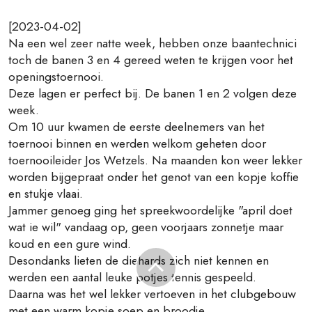
[2023-04-02]
Na een wel zeer natte week, hebben onze baantechnici
toch de banen 3 en 4 gereed weten te krijgen voor het
openingstoernooi.
Deze lagen er perfect bij. De banen 1 en 2 volgen deze
week.
Om 10 uur kwamen de eerste deelnemers van het
toernooi binnen en werden welkom geheten door
toernooileider Jos Wetzels. Na maanden kon weer lekker
worden bijgepraat onder het genot van een kopje koffie
en stukje vlaai.
Jammer genoeg ging het spreekwoordelijke "april doet
wat ie wil" vandaag op, geen voorjaars zonnetje maar
koud en een gure wind.
Desondanks lieten de diehards zich niet kennen en
werden een aantal leuke potjes tennis gespeeld.
Daarna was het wel lekker vertoeven in het clubgebouw
met een warm kopje soep en broodje.